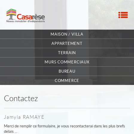
M
ACCUEIL
MAISON / VILLA
NOTRE RÉSEAU
APPARTEMENT
TERRAIN
NOS MANDATAIRES
MURS COMMERCIAUX
NOUS CONTACTER
BUREAU
MA SÉLECTION
0
COMMERCE
Contactez
Jamyla RAMAYE
Merci de remplir ce formulaire, je vous recontacterai dans les plus brefs
délais ...