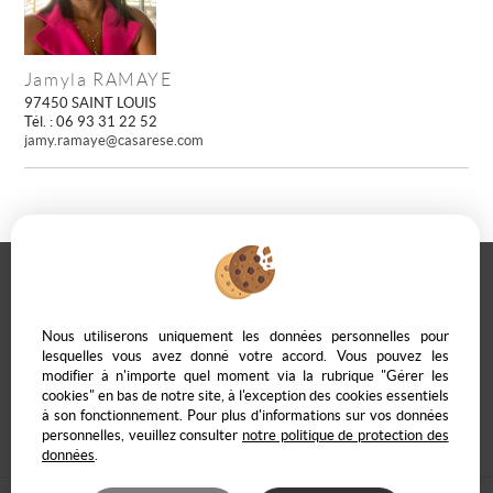
Jamyla RAMAYE
97450 SAINT LOUIS
Tél. : 06 93 31 22 52
jamy.ramaye@casarese.com
Casarèse
266 C Route du Ranfray – 69440 SAINT LAURENT D'AGNY
Nous utiliserons uniquement les données personnelles pour
04 78 19 30 56
09 85 65 95 83
lesquelles vous avez donné votre accord. Vous pouvez les
modifier à n'importe quel moment via la rubrique "Gérer les
NOUS ÉCRIRE
cookies" en bas de notre site, à l'exception des cookies essentiels
à son fonctionnement. Pour plus d'informations sur vos données
personnelles, veuillez consulter
notre politique de protection des
données
.